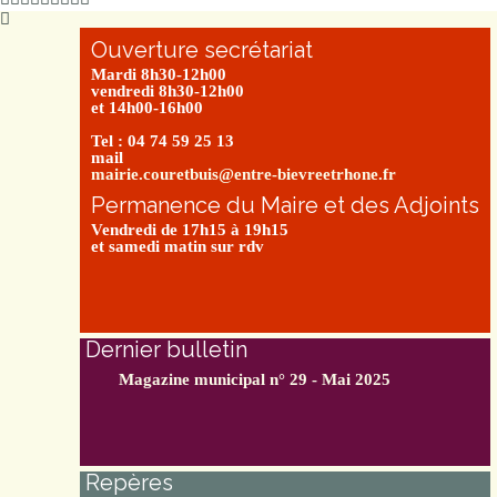
Ouverture secrétariat
Mardi 8h30-12h00
vendredi 8h30-12h00
et 14h00-16h00
Tel : 04 74 59 25 13
mail
mairie.couretbuis@entre-bievreetrhone.fr
Permanence du Maire et des Adjoints
Vendredi de 17h15 à 19h15
et samedi matin sur rdv
Dernier bulletin
Magazine municipal n° 29 - Mai 2025
Repères