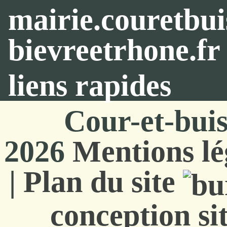
mairie.couretbu
bievreetrhone.fr
liens rapides
Cour-et-bui
2026
Mentions lé
|
Plan du site
conception si