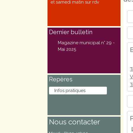
et samedi matin sur rdv
Marchés
publics
Dernier bulletin
Réglementation
Magazine municipal n° 29 -
E
Démarches
Mai 2025
administratives
T
Entre Bièvre et
V
Repères
Rhône
T
Infos pratiques
Médiathèque
municipale ABC
P
Nous contacter