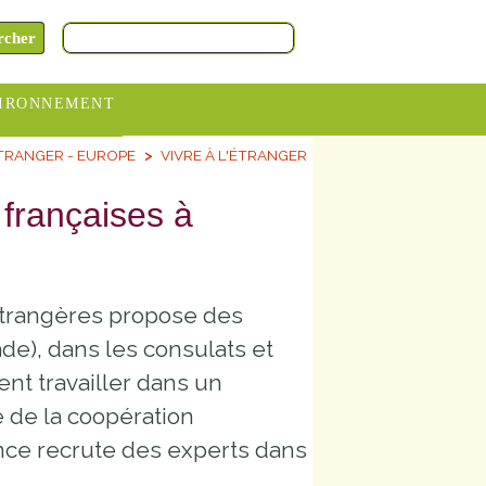
IRONNEMENT
TRANGER - EUROPE
VIVRE À L'ÉTRANGER
oraires
hèteries
 françaises à
devance
itative
 étrangères propose des
ITCOM
e), dans les consulats et
nt travailler dans un
e de la coopération
ance recrute des experts dans