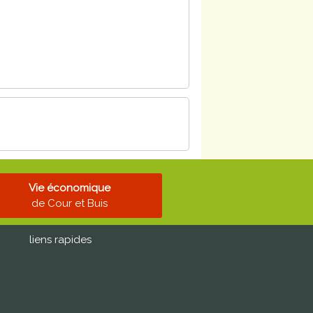
Vie économique
de Cour et Buis
liens rapides