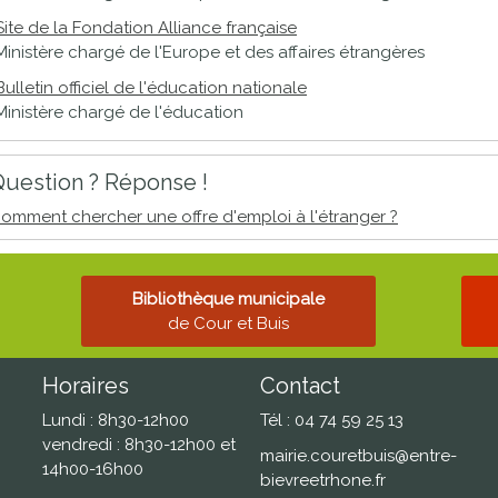
Site de la Fondation Alliance française
Ministère chargé de l'Europe et des affaires étrangères
Bulletin officiel de l'éducation nationale
Ministère chargé de l'éducation
uestion ? Réponse !
omment chercher une offre d'emploi à l'étranger ?
Bibliothèque municipale
de Cour et Buis
Horaires
Contact
Lundi : 8h30-12h00
Tél : 04 74 59 25 13
vendredi : 8h30-12h00 et
mairie.couretbuis@entre-
14h00-16h00
bievreetrhone.fr