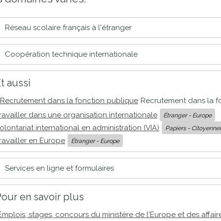
proches de
publics
Cour et
Réseau scolaire français à l'étranger
Buis
Établissements
Coopération technique internationale
Visiter,
scolaires
découvrir
privés
t aussi
et
s'amuser
Recrutement dans la fonction publique
Recrutement dans la f
ravailler dans une organisation internationale
Étranger - Europe
olontariat international en administration (VIA)
Papiers - Citoyennet
ravailler en Europe
Étranger - Europe
Services en ligne et formulaires
our en savoir plus
Emplois, stages, concours du ministère de l'Europe et des affair