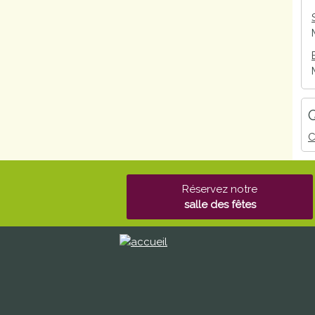
Q
C
Réservez notre
salle des fêtes