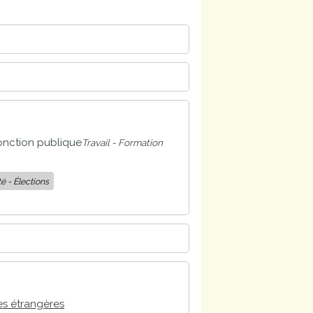
onction publique
Travail - Formation
é - Élections
es étrangères