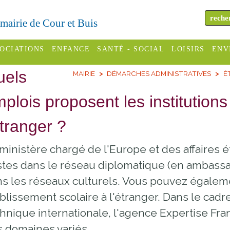
a mairie de Cour et Buis
OCIATIONS
ENFANCE
SANTÉ - SOCIAL
LOISIRS
ENV
uels
MAIRIE
DÉMARCHES ADMINISTRATIVES
É
omité des
Assistantes
Centres
H
Campings
es
maternelles
sociaux
Déc
plois proposent les institutions
Offices
C Varèze
Relais
ADMR
Re
étranger ?
de
assistante
inc
ou des
CCAS
tourisme
maternelle
ministère chargé de l'Europe et des affaires
les
S
Conseil
Cinémas
tes dans le réseau diplomatique (en ambassad
Pôle petite
émarches
Départemental
s les réseaux culturels. Vous pouvez égaleme
enfance
Piscines
inistratives
blissement scolaire à l'étranger. Dans le cadr
Le SSIAD
hnique internationale, l'agence Expertise Fr
Sélection
des Trois
Etablissements
d'activité
 domaines variés.
Rivières
scolaires