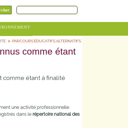
IRONNEMENT
ITÉ
PARCOURS ÉDUCATIFS ALTERNATIFS
oraires
connus comme étant
hèteries
devance
itative
t comme étant à finalité
ITCOM
lement une activité professionnelle
registrés dans le
répertoire national des