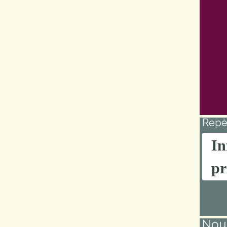
Repè
In
pr
Nou