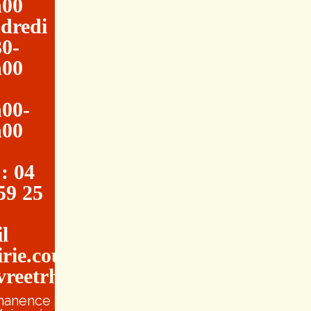
h00
dredi
0-
h00
00-
h00
 : 04
59 25
l
rie.couretbuis@entre-
vreetrhone.fr
manence