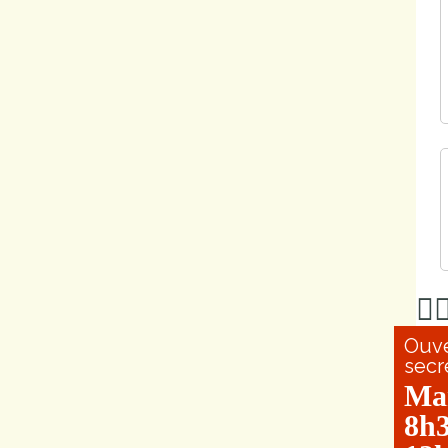
Ouve
secr
Ma
8h3