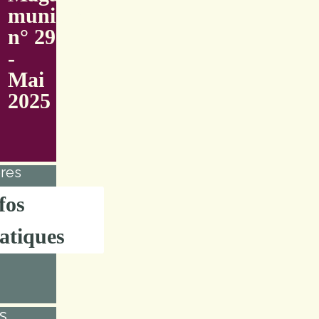
municipal
n° 29
-
Mai
2025
res
fos
atiques
s