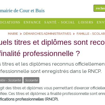
a mairie de Cour et Buis
OCIATIONS
ENFANCE
SANTÉ - SOCIAL
LOISIRS
ENV
MAIRIE
DÉMARCHES ADMINISTRATIVES
FAMILLE - SCOLAR
omité des
Assistantes
Centres
H
Campings
els titres et diplômes sont re
es
maternelles
sociaux
Déc
Offices
finalité professionnelle ?
C Varèze
Relais
ADMR
Re
de
assistante
inc
ou des
CCAS
 titres et les diplômes reconnus officiellemen
tourisme
maternelle
les
S
fessionnelle sont enregistrés dans le RNCP.
Conseil
Cinémas
Pôle petite
émarches
Départemental
ille - Scolarité
Scolarité
enfance
Piscines
inistratives
'agit des titres et diplômes vous permettant d'exercer officiel
Le SSIAD
ifiée. Ces titres et diplômes à finalité professionnelle sont en
Sélection
des Trois
Etablissements
ifications professionnelles (RNCP)
.
d'activité
Rivières
scolaires