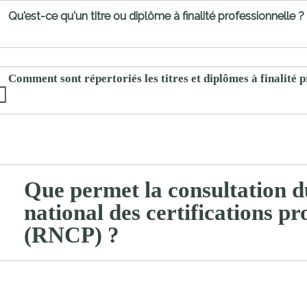
proches de
Qu'est-ce qu'un titre ou diplôme à finalité professionnelle ?
publics
Cour et
Buis
Établissements
Comment sont répertoriés les titres et diplômes à finalité p
Visiter,
scolaires
découvrir
privés
et
s'amuser
Que permet la consultation d
national des certifications pr
(RNCP) ?