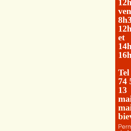
12
ven
8h3
12
et
14h
16
Tel
74 
13
mai
mai
bie
Per