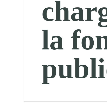
char
la fo
publ