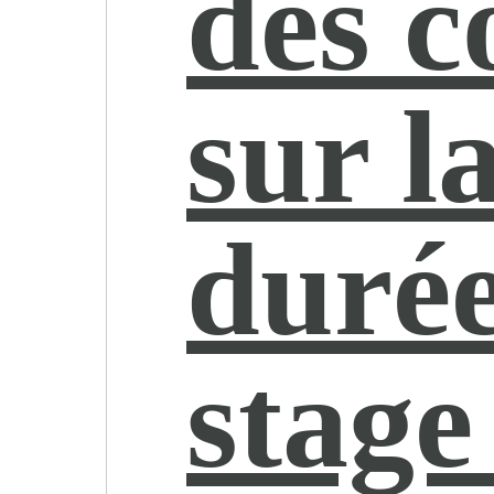
des c
sur l
duré
stage