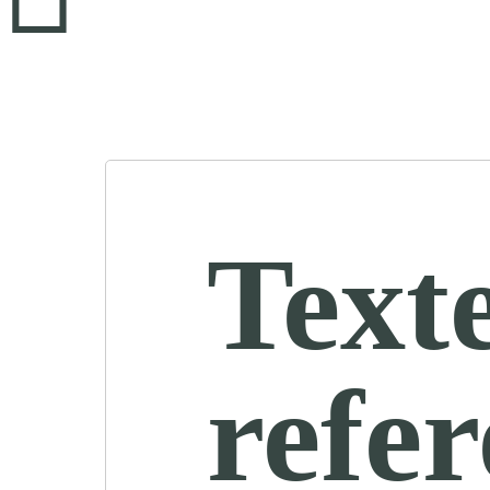
Text
refe