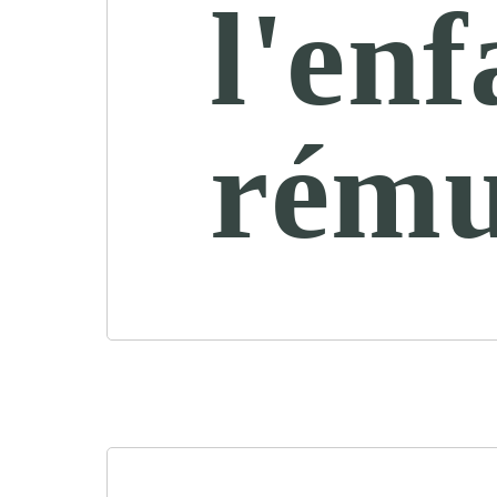
l'enf
rému