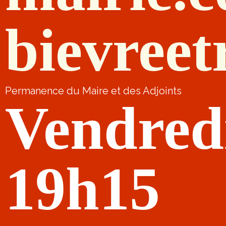
bievreet
Permanence du Maire et des Adjoints
Vendred
19h15