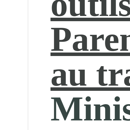
outil
Paren
au tr
Minis