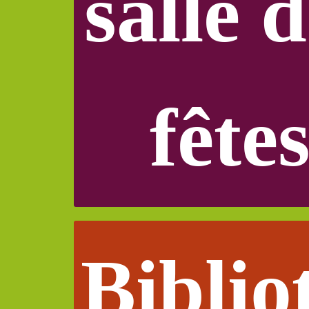
salle 
fête
Biblio