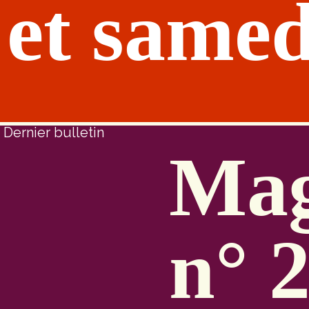
et samed
Dernier bulletin
Mag
n° 