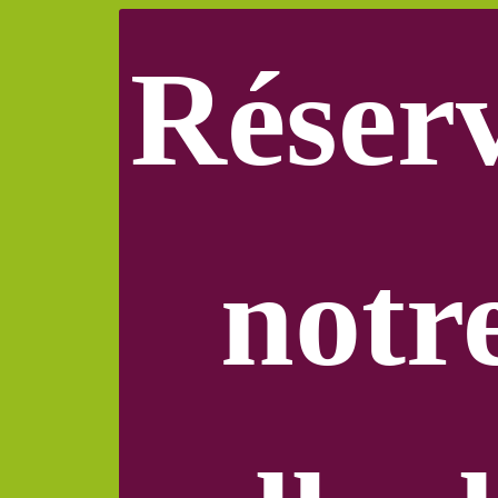
Réser
notr