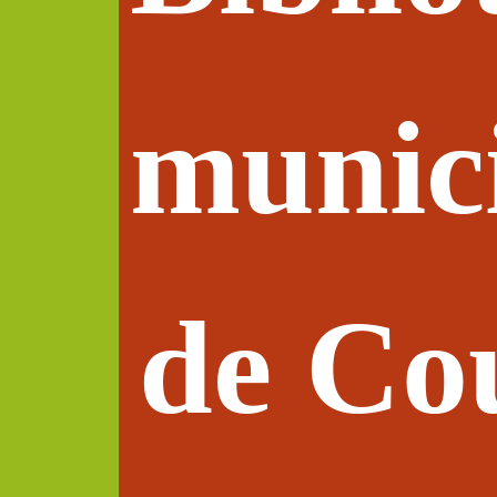
munic
de Co