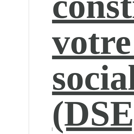
const
votre
socia
(DSE