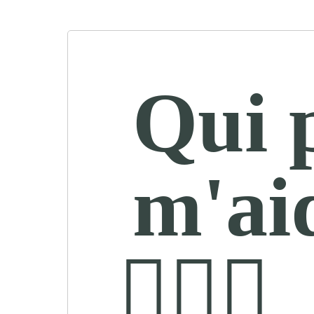
Qui 
m'ai