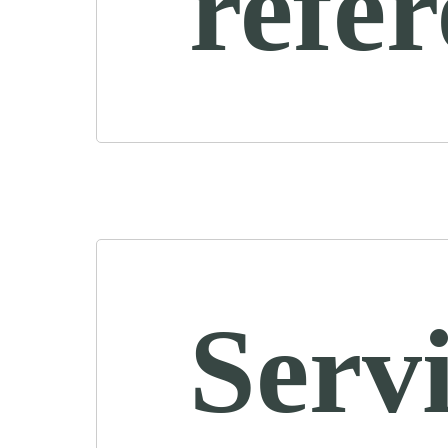
refe
Servi