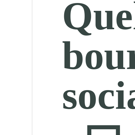
Quel
bour
soci