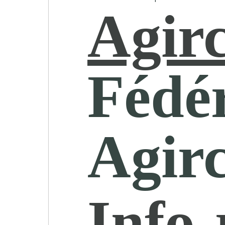
Agir
Fédé
Agir
Info-