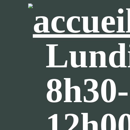
Lundi
8h30-
12h0