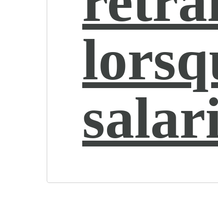
retra
lorsq
salar