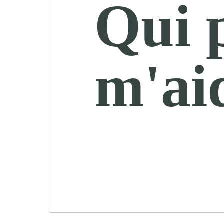
Qui 
m'ai