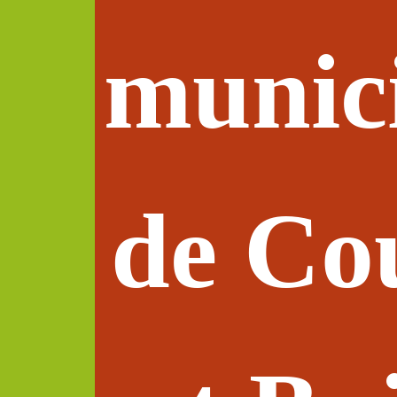
munic
de Co