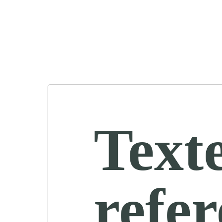
Text
refe