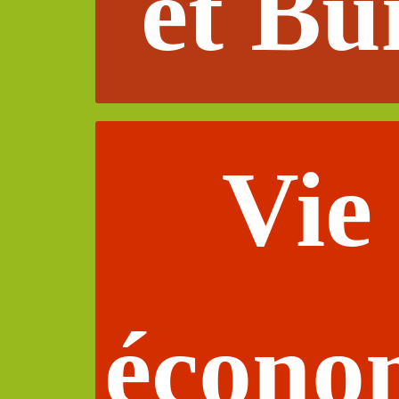
et Bu
Vie
écono