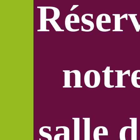
Réser
notr
salle 