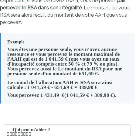
Cependant, si vous percevez l'AAH, vous ne pouvez
pas
percevoir le RSA dans son intégralité
. Le montant de votre
RSA sera alors réduit du montant de votre AAH que vous
percevez.
Exemple
Vous êtes une personne seule, vous n’avez aucune
ressource et vous percevez le
montant maximal
de
l'AAH qui est de
1 041,59 €
(que vous ayez un taux
d'incapacité compris entre
50 %
et
79 %
ou plus).
Vous percevez aussi le Le montant du RSA pour une
personne seule d’un montant de
651,69 €
.
Le cumul de l’allocation AAH et RSA sera ainsi
calculé :
1 041,59 €
-
651,69 €
=
389,90 €
Vous percevez
1 431,49 €
(
1 041,59 €
+
389,90 €
).
Qui peut m'aider ?