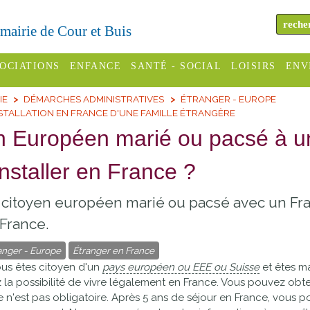
a mairie de Cour et Buis
OCIATIONS
ENFANCE
SANTÉ - SOCIAL
LOISIRS
ENV
IE
DÉMARCHES ADMINISTRATIVES
ÉTRANGER - EUROPE
omité des
Assistantes
Centres
H
STALLATION EN FRANCE D'UNE FAMILLE ÉTRANGÈRE
Campings
es
maternelles
sociaux
Déc
 Européen marié ou pacsé à un
Offices
C Varèze
Relais
ADMR
Re
installer en France ?
de
assistante
inc
ou des
CCAS
tourisme
maternelle
citoyen européen marié ou pacsé avec un Fra
les
S
Conseil
Cinémas
France.
Pôle petite
émarches
Départemental
enfance
anger - Europe
Étranger en France
Piscines
inistratives
ous êtes citoyen d'un
pays européen ou EEE ou Suisse
et êtes m
Le SSIAD
 la possibilité de vivre légalement en France. Vous pouvez obten
Sélection
des Trois
Etablissements
e n'est pas obligatoire. Après 5 ans de séjour en France, vous
d'activité
Rivières
scolaires