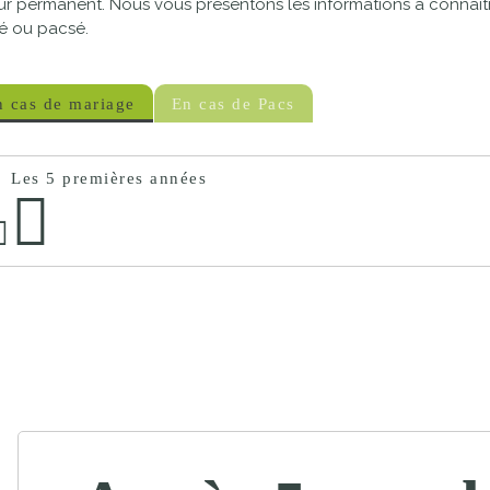
ur permanent. Nous vous présentons les informations à connaître
proches de
publics
é ou pacsé.
Cour et
Buis
Établissements
n cas de mariage
En cas de Pacs
Visiter,
scolaires
découvrir
privés
Les 5 premières années
et
s'amuser