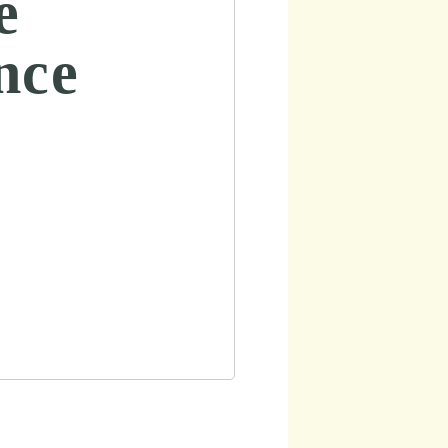
e
nce