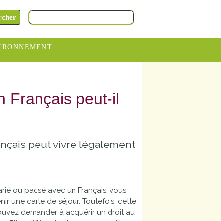
IRONNEMENT
oraires
hèteries
 Français peut-il
devance
itative
nçais peut vivre légalement
ITCOM
arié ou pacsé avec un Français, vous
ir une carte de séjour. Toutefois, cette
 pouvez demander à acquérir un droit au