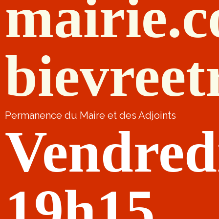
mairie.
bievreet
Permanence du Maire et des Adjoints
Vendred
19h15