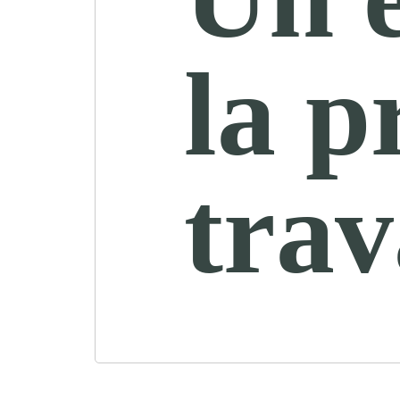
la p
trav