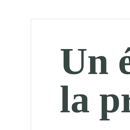
Un é
la p