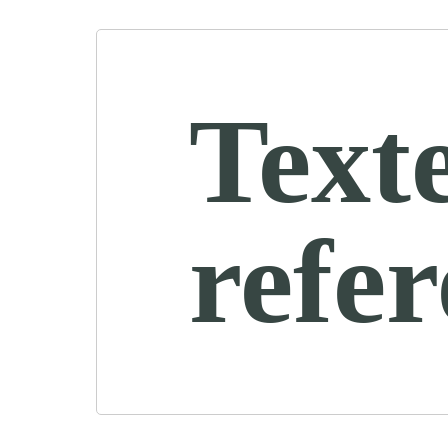
Text
refe