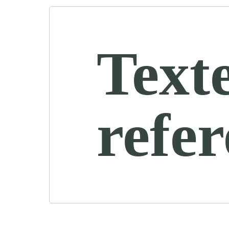
Text
refe