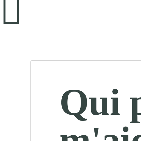
Qui 
m'ai