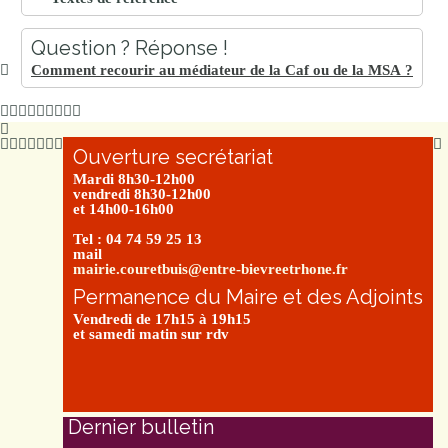
Question ? Réponse !
Comment recourir au médiateur de la Caf ou de la MSA ?
Ouverture secrétariat
Mardi 8h30-12h00
vendredi 8h30-12h00
et 14h00-16h00
Tel : 04 74 59 25 13
mail
mairie.couretbuis@entre-bievreetrhone.fr
Permanence du Maire et des Adjoints
Vendredi de 17h15 à 19h15
et samedi matin sur rdv
Dernier bulletin