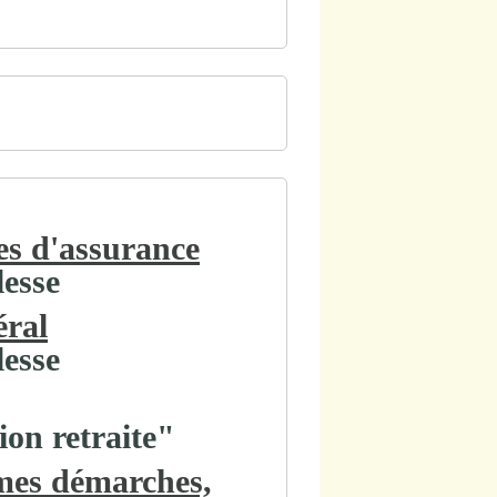
res d'assurance
lesse
éral
lesse
on retraite"
 mes démarches,