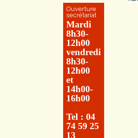
Ouverture
secrétariat
Mardi
8h30-
12h00
vendredi
8h30-
12h00
et
14h00-
16h00
Tel : 04
74 59 25
13