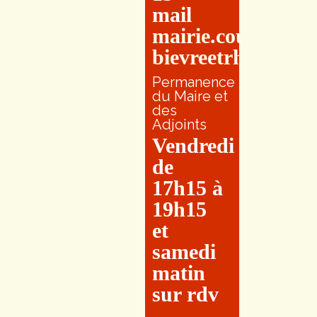
mail
mairie.couretbuis
bievreetrhone.fr
Permanence
du Maire et
des
Adjoints
Vendredi
de
17h15 à
19h15
et
samedi
matin
sur rdv