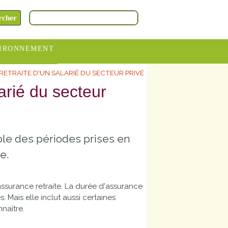
IRONNEMENT
RETRAITE D'UN SALARIÉ DU SECTEUR PRIVÉ
oraires
arié du secteur
hèteries
devance
itative
ble des périodes prises en
ITCOM
e.
surance retraite. La durée d'assurance
. Mais elle inclut aussi certaines
naître.