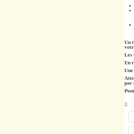
Un t
votr
Les 
En r
Une 
Atte
par 
Pour