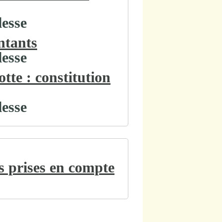
lesse
ntants
lesse
tte : constitution
lesse
s prises en compte