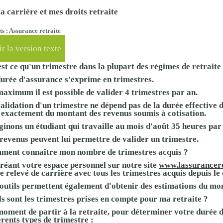
proches de
 carrière et mes droits retraite
publics
Cour et
ts : Assurance retraite
Buis
Établissements
r la version texte
Visiter,
scolaires
st ce qu'un trimestre dans la plupart des régimes de retraite
découvrir
privés
urée d'assurance s'exprime en trimestres.
et
aximum il est possible de valider 4 trimestres par an.
s'amuser
alidation d'un trimestre ne dépend pas de la durée effective 
 exactement du montant des revenus soumis à cotisation.
inons un étudiant qui travaille au mois d'août 35 heures par
revenus peuvent lui permettre de valider un trimestre.
ment connaître mon nombre de trimestres acquis ?
réant votre espace personnel sur notre site
www.lassurancere
e relevé de carrière avec tous les trimestres acquis depuis le 
outils permettent également d'obtenir des estimations du mon
s sont les trimestres prises en compte pour ma retraite ?
oment de partir à la retraite, pour déterminer votre durée 
érents types de trimestre :