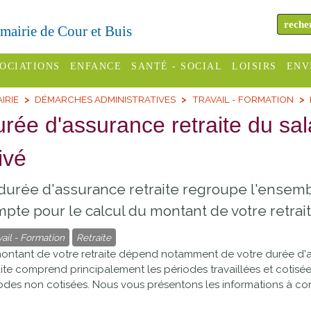
a mairie de Cour et Buis
OCIATIONS
ENFANCE
SANTÉ - SOCIAL
LOISIRS
ENV
IRIE
DÉMARCHES ADMINISTRATIVES
TRAVAIL - FORMATION
omité des
Assistantes
Centres
H
Campings
rée d'assurance retraite du sal
es
maternelles
sociaux
Déc
Offices
ivé
C Varèze
Relais
ADMR
Re
de
assistante
inc
ou des
CCAS
durée d'assurance retraite regroupe l'ensem
tourisme
maternelle
les
S
pte pour le calcul du montant de votre retrait
Conseil
Cinémas
Pôle petite
émarches
Départemental
vail - Formation
Retraite
enfance
Piscines
ontant de votre retraite dépend notamment de votre durée d'as
inistratives
aite comprend principalement les périodes travaillées et cotisées
Le SSIAD
odes non cotisées. Nous vous présentons les informations à con
Sélection
des Trois
Etablissements
d'activité
Rivières
scolaires