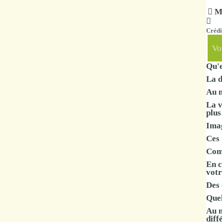
Marchés
Ma
publics
Crédi
Voi
Réglementation
Qu'e
La d
Démarches
Au m
administratives
La v
plus
Entre Bièvre et
Imag
Rhône
Ces 
Com
Médiathèque
En c
municipale ABC
votr
Des 
Quel
Au m
diff