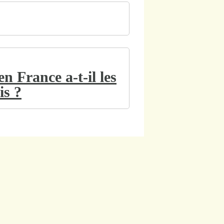
n France a-t-il les
is ?