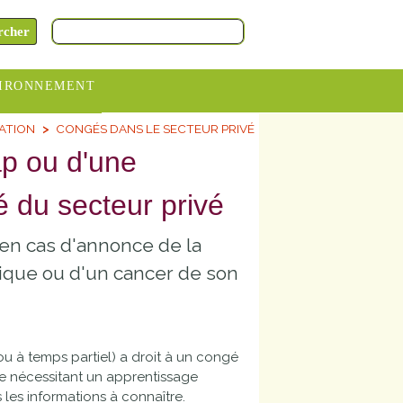
IRONNEMENT
MATION
CONGÉS DANS LE SECTEUR PRIVÉ
oraires
p ou d'une
hèteries
é du secteur privé
devance
itative
 en cas d'annonce de la
ITCOM
ique ou d'un cancer de son
 ou à temps partiel) a droit à un congé
e nécessitant un apprentissage
les informations à connaître.