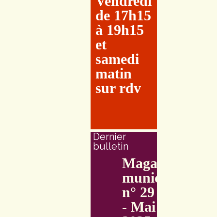
Vendredi
de 17h15
à 19h15
et
samedi
matin
sur rdv
Dernier
bulletin
Magazine
municipal
n° 29
- Mai