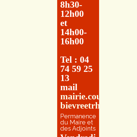
8h30-
12h00
et
14h00-
16h00
Tel : 04
74 59 25
13
mail
mairie.couretbuis@
bievreetrhone.fr
Permanence
du Maire et
des Adjoints