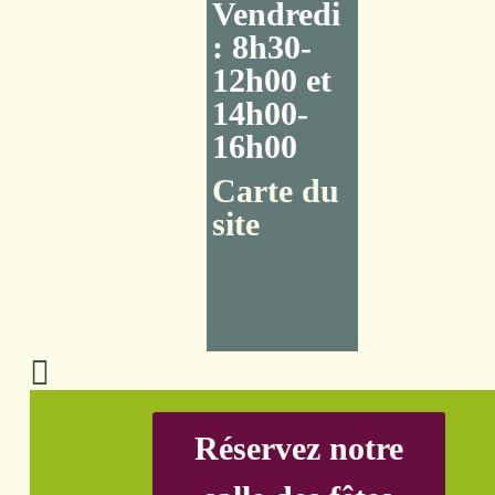
Vendredi
: 8h30-
12h00 et
14h00-
16h00
Carte du
site
Réservez notre