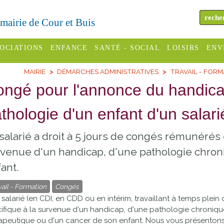
a mairie de Cour et Buis
OCIATIONS
ENFANCE
SANTÉ - SOCIAL
LOISIRS
ENV
MAIRIE
DÉMARCHES ADMINISTRATIVES
TRAVAIL - FOR
omité des
Assistantes
Centres
H
Campings
ngé pour l'annonce du handica
es
maternelles
sociaux
Déc
Offices
thologie d'un enfant d'un salari
C Varèze
Relais
ADMR
Re
de
assistante
inc
ou des
CCAS
salarié a droit à 5 jours de congés rémunérés
tourisme
maternelle
les
S
venue d'un handicap, d'une pathologie chron
Conseil
Cinémas
Pôle petite
ant.
émarches
Départemental
enfance
Piscines
inistratives
vail - Formation
Congés
Le SSIAD
 salarié (en
CDI
, en
CDD
ou en intérim, travaillant à temps plein
Sélection
des Trois
Etablissements
ifique à la survenue d'un handicap, d'une pathologie chroniqu
d'activité
apeutique ou d'un cancer de son enfant. Nous vous présentons 
Rivières
scolaires