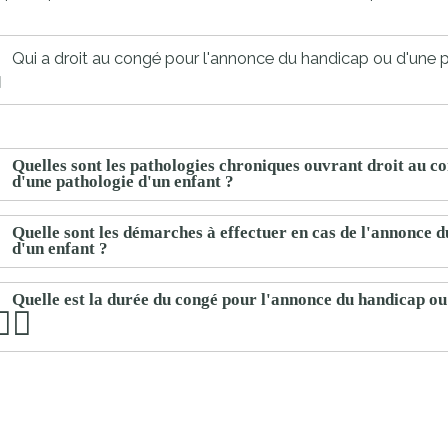
proches de
publics
Cour et
Qui a droit au congé pour l'annonce du handicap ou d'une p
Buis
Établissements
Visiter,
scolaires
découvrir
privés
Quelles sont les pathologies chroniques ouvrant droit au c
et
d'une pathologie d'un enfant ?
s'amuser
Quelle sont les démarches à effectuer en cas de l'annonce 
d'un enfant ?
Quelle est la durée du congé pour l'annonce du handicap ou