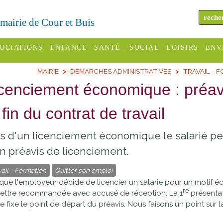
a mairie de Cour et Buis
OCIATIONS
ENFANCE
SANTÉ - SOCIAL
LOISIRS
ENV
MAIRIE
DÉMARCHES ADMINISTRATIVES
TRAVAIL - 
omité des
Assistantes
Centres
H
Campings
cenciement économique : préav
es
maternelles
sociaux
Déc
Offices
 fin du contrat de travail
C Varèze
Relais
ADMR
Re
de
assistante
inc
ou des
CCAS
s d'un licenciement économique le salarié peu
tourisme
maternelle
les
S
n préavis de licenciement.
Conseil
Cinémas
Pôle petite
émarches
Départemental
vail - Formation
Quitter son emploi
enfance
Piscines
que l'employeur décide de licencier un salarié pour un motif éc
inistratives
re
lettre recommandée avec accusé de réception. La 1
présentat
Le SSIAD
e fixe le point de départ du préavis. Nous faisons un point sur 
Sélection
des Trois
Etablissements
d'activité
Rivières
scolaires