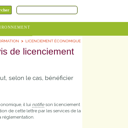
IRONNEMENT
FORMATION
LICENCIEMENT ÉCONOMIQUE
oraires
is de licenciement
hèteries
devance
itative
t, selon le cas, bénéficier
ITCOM
onomique, il lui
notifie
son licenciement
ion de cette lettre par les services de la
la réglementation.