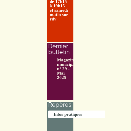
de 17h15
à 19h15
et samedi
matin sur
rdv
Dernier
bulletin
Magazine
municipal
n° 29 -
Mai
2025
Repères
Infos pratiques