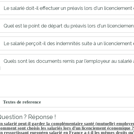
proches de
publics
Le salarié doit-il effectuer un préavis lors d'un licencieme
Cour et
Buis
Quel est le point de départ du préavis lors d'un licenciem
Établissements
Visiter,
scolaires
Le salarié perçoit-il des indemnités suite à un licenciemen
découvrir
privés
et
s'amuser
Quels sont les documents remis par l'employeur au salarié à 
Textes de reference
uestion ? Réponse !
n salarié peut-il garder la complémentaire santé (mutuelle) employeur
omment sont choisis les salariés lors d'un licenciement économique ?
n ressortissant européen salarié en France a-t-il les mêmes droits qu'