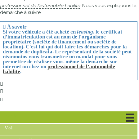
professionnel de l’automobile habilité
. Nous vous expliquons la
démarche à suivre.
À savoir
Si votre véhicule a été acheté en
leasing
, le certificat
d’immatriculation est au nom de l'organisme
propriétaire (société de financement ou société de
location). C'est lui qui doit faire les démarches pour la
demande de duplicata. Le représentant de la société peut
néanmoins vous transmettre un mandat pour vous
permettre de réaliser vous-même la démarche sur
internet ou chez un
professionnel de l’automobile
habilité
.
Perte
Vol