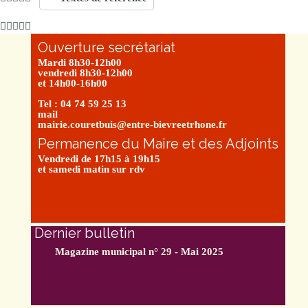
Ouverture secrétariat
Mardi 8h30-12h00
vendredi 8h30-12h00
et 14h00-16h00
Tel : 04 74 59 25 13
mail
mairie.couretbuis@entre-bievreetrhone.fr
Permanence du Maire et des Adjoints
Vendredi de 17h15 à 19h15
et samedi matin sur rdv
Dernier bulletin
Magazine municipal n° 29 - Mai 2025