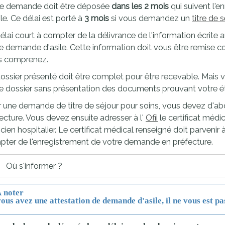
re demande doit être déposée
dans les 2 mois
qui suivent l'
proches de
publics
ile. Ce délai est porté à
3 mois
si vous demandez un
titre de 
Cour et
élai court à compter de la délivrance de l'information écrit
Buis
Établissements
e demande d'asile. Cette information doit vous être remise c
s comprenez.
Visiter,
scolaires
découvrir
privés
ossier présenté doit être complet pour être recevable. Mais 
et
e dossier sans présentation des documents prouvant votre état
s'amuser
 une demande de titre de séjour pour soins, vous devez d'
ecture. Vous devez ensuite adresser à l'
Ofii
le certificat médi
icien hospitalier. Le certificat médical renseigné doit parvenir à
ter de l'enregistrement de votre demande en préfecture.
Où s'informer ?
 noter
vous avez une attestation de demande d'asile, il ne vous est pa