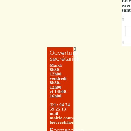
En c
exem
sant
Ouverture
secrétariat
Mardi
8h30-
12h00
vendredi
8h30-
12h00
et 14h00-
16h00
Tel : 04 74
59 25 13
mail
mairie.couretbuis@entre-
bievreetrhone.fr
Permanence