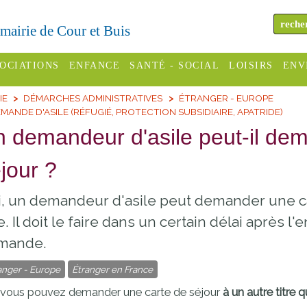
a mairie de Cour et Buis
OCIATIONS
ENFANCE
SANTÉ - SOCIAL
LOISIRS
ENV
IE
DÉMARCHES ADMINISTRATIVES
ÉTRANGER - EUROPE
omité des
Assistantes
Centres
H
MANDE D'ASILE (RÉFUGIÉ, PROTECTION SUBSIDIAIRE, APATRIDE)
Campings
es
maternelles
sociaux
Déc
 demandeur d'asile peut-il dem
Offices
C Varèze
Relais
ADMR
Re
jour ?
de
assistante
inc
ou des
CCAS
tourisme
maternelle
, un demandeur d'asile peut demander une ca
les
S
Conseil
Cinémas
re. Il doit le faire dans un certain délai après 
Pôle petite
émarches
Départemental
enfance
mande.
Piscines
inistratives
Le SSIAD
anger - Europe
Étranger en France
Sélection
des Trois
Etablissements
 vous pouvez demander une carte de séjour
à un autre titre q
d'activité
Rivières
scolaires