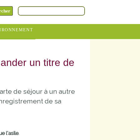
IRONNEMENT
oraires
hèteries
ander un titre de
devance
itative
rte de séjour à un autre
ITCOM
l'enregistrement de sa
ue l'asile
.