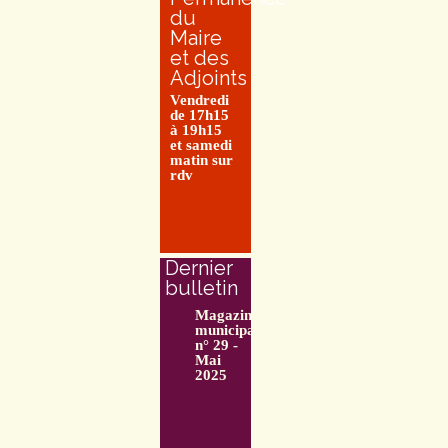
du
Maire
et des
Adjoints
Vendredi
de 17h15
à 19h15
et samedi
matin sur
rdv
Dernier
bulletin
Magazine
municipal
n° 29 -
Mai
2025