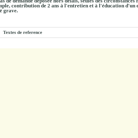
as de demande déposée hors délais, seules
des circonstances 
ple, contribution de 2 ans à l'entretien et à l'éducation d'un
é grave.
Textes de reference