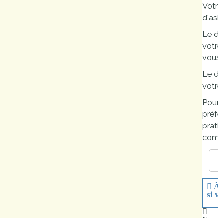
Vot
Marchés
d'as
publics
Le d
votr
vou
Réglementation
Le d
Démarches
votr
administratives
Pour
préf
Entre Bièvre et
prat
Rhône
comp
Médiathèque
municipale ABC
À
si 