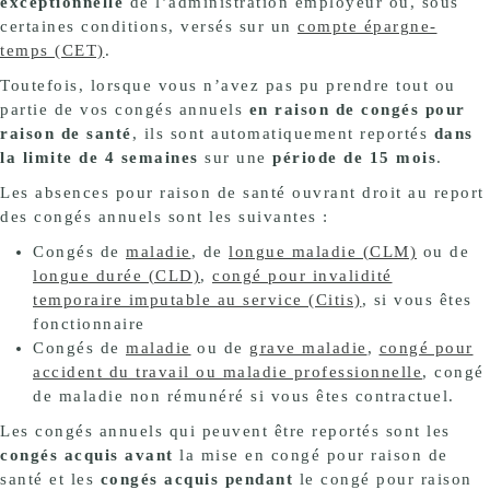
exceptionnelle
de l’administration employeur ou, sous
certaines conditions, versés sur un
compte épargne-
temps (CET)
.
Toutefois, lorsque vous n’avez pas pu prendre tout ou
partie de vos congés annuels
en raison de congés pour
raison de santé
, ils sont automatiquement reportés
dans
la limite de 4 semaines
sur une
période de 15 mois
.
Les absences pour raison de santé ouvrant droit au report
des congés annuels sont les suivantes :
Congés de
maladie
, de
longue maladie (CLM)
ou de
longue durée (CLD)
,
congé pour invalidité
temporaire imputable au service (Citis)
, si vous êtes
fonctionnaire
Congés de
maladie
ou de
grave maladie
,
congé pour
accident du travail ou maladie professionnelle
, congé
de maladie non rémunéré si vous êtes contractuel.
Les congés annuels qui peuvent être reportés sont les
congés acquis avant
la mise en congé pour raison de
santé et les
congés acquis pendant
le congé pour raison