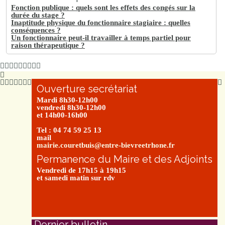
Fonction publique : quels sont les effets des congés sur la
durée du stage ?
Inaptitude physique du fonctionnaire stagiaire : quelles
conséquences ?
Un fonctionnaire peut-il travailler à temps partiel pour
raison thérapeutique ?
Ouverture secrétariat
Mardi 8h30-12h00
vendredi 8h30-12h00
et 14h00-16h00
Tel : 04 74 59 25 13
mail
mairie.couretbuis@entre-bievreetrhone.fr
Permanence du Maire et des Adjoints
Vendredi de 17h15 à 19h15
et samedi matin sur rdv
Dernier bulletin