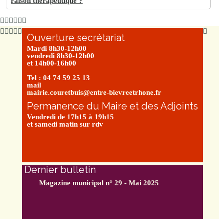
raison thérapeutique ?
Ouverture secrétariat
Mardi 8h30-12h00
vendredi 8h30-12h00
et 14h00-16h00
Tel : 04 74 59 25 13
mail
mairie.couretbuis@entre-bievreetrhone.fr
Permanence du Maire et des Adjoints
Vendredi de 17h15 à 19h15
et samedi matin sur rdv
Dernier bulletin
Magazine municipal n° 29 - Mai 2025