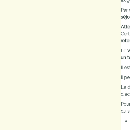
exig
Marchés
Par 
publics
séjo
Atte
Cert
Réglementation
reto
Démarches
Le
v
administratives
un 
Il e
Entre Bièvre et
Il p
Rhône
La d
Médiathèque
d'ac
municipale ABC
Pou
du s