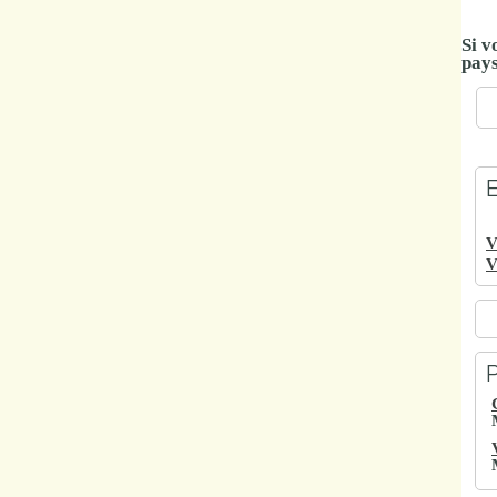
Si v
pays
E
V
V
P