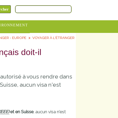
IRONNEMENT
NGER - EUROPE
VOYAGER À L'ÉTRANGER
oraires
hèteries
çais doit-il
devance
itative
 autorisé à vous rendre dans
ITCOM
Suisse, aucun visa n'est
(EEE)
et en Suisse
, aucun visa n'est