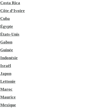
Costa Rica
Côte d’Ivoire
Cuba
Égypte
États-Unis
Gabon
Guinée
Indonésie
Israël
Japon
Lettonie
Maroc
Maurice
Mexique