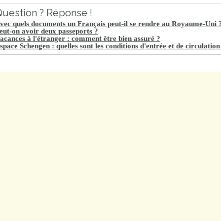
uestion ? Réponse !
vec quels documents un Français peut-il se rendre au Royaume-Uni 
eut-on avoir deux passeports ?
acances à l'étranger : comment être bien assuré ?
space Schengen : quelles sont les conditions d'entrée et de circulation