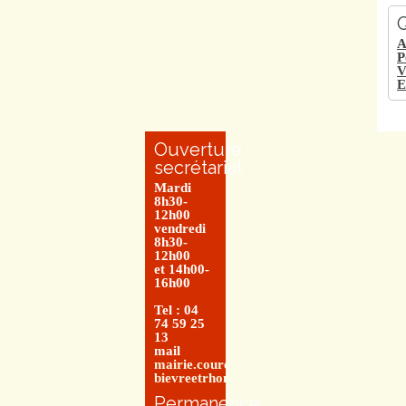
Q
A
P
V
E
Ouverture
secrétariat
Mardi
8h30-
12h00
vendredi
8h30-
12h00
et 14h00-
16h00
Tel : 04
74 59 25
13
mail
mairie.couretbuis@entre-
bievreetrhone.fr
Permanence