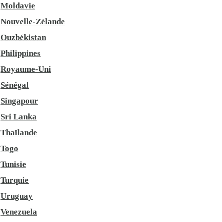
Moldavie
Nouvelle-Zélande
Ouzbékistan
Philippines
Royaume-Uni
Sénégal
Singapour
Sri Lanka
Thaïlande
Togo
Tunisie
Turquie
Uruguay
Venezuela