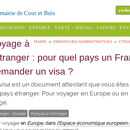
a mairie de Cour et Buis
OCIATIONS
ENFANCE
SANTÉ - SOCIAL
LOISIRS
ENV
oyage à
MAIRIE
DÉMARCHES ADMINISTRATIVES
ÉTRA
omité des
Assistantes
Centres
H
Campings
es
maternelles
sociaux
Déc
étranger : pour quel pays un Fran
Offices
C Varèze
Relais
ADMR
Re
mander un visa ?
de
assistante
inc
ou des
CCAS
tourisme
maternelle
visa est un document attestant que vous êtes
les
S
Conseil
Cinémas
pays étranger. Pour voyager en Europe ou en 
Pôle petite
émarches
Départemental
gé.
enfance
Piscines
inistratives
Le SSIAD
anger - Europe
Français à l'étranger
Sélection
des Trois
Etablissements
r voyager
en
Europe
, dans
l'Espace économique européen 
d'activité
Rivières
scolaires