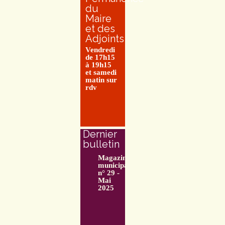
du
Maire
et des
Adjoints
Vendredi
de 17h15
à 19h15
et samedi
matin sur
rdv
Dernier
bulletin
Magazine
municipal
n° 29 -
Mai
2025