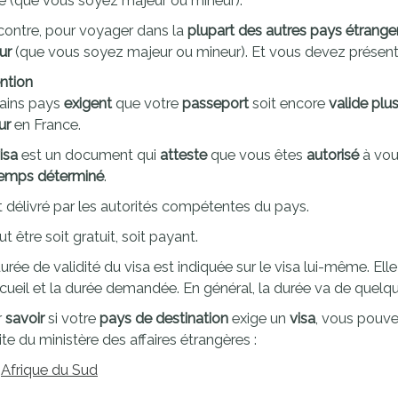
é (que vous soyez majeur ou mineur).
proches de
publics
contre, pour voyager dans la
plupart des autres pays étrange
Cour et
ur
(que vous soyez majeur ou mineur). Et vous devez présen
Buis
ntion
Établissements
ains pays
exigent
que votre
passeport
soit encore
valide plu
Visiter,
scolaires
ur
en France.
découvrir
privés
et
isa
est un document qui
atteste
que vous êtes
autorisé
à vou
temps déterminé
.
s'amuser
st délivré par les autorités compétentes du pays.
eut être soit gratuit, soit payant.
urée de validité du visa est indiquée sur le visa lui-même. Elle
cueil et la durée demandée. En général, la durée va de quelqu
r
savoir
si votre
pays de destination
exige un
visa
, vous pouv
ite du ministère des affaires étrangères :
Afrique du Sud