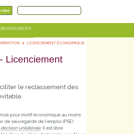
IRONNEMENT
FORMATION
LICENCIEMENT ÉCONOMIQUE
oraires
hèteries
- Licenciement
devance
itative
ciliter le reclassement des
ITCOM
vitable.
icencie pour motif économique au moins
lan de sauvegarde de l'emploi (PSE).
r
décision unilatérale
. Il est libre