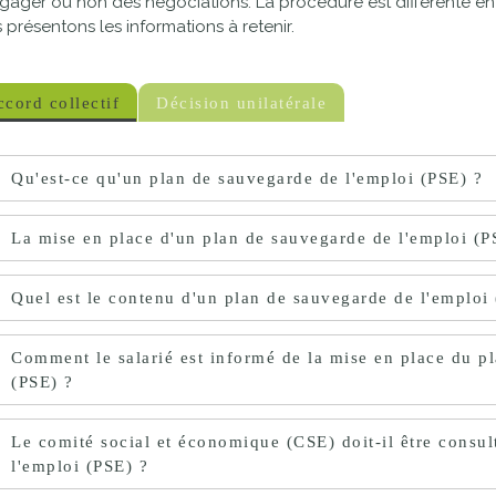
gager ou non des négociations. La procédure est différente en
proches de
 présentons les informations à retenir.
publics
Cour et
Buis
Établissements
cord collectif
Décision unilatérale
Visiter,
scolaires
découvrir
privés
Qu'est-ce qu'un plan de sauvegarde de l'emploi (PSE) ?
et
s'amuser
La mise en place d'un plan de sauvegarde de l'emploi (PS
Quel est le contenu d'un plan de sauvegarde de l'emploi
Comment le salarié est informé de la mise en place du p
(PSE) ?
Le comité social et économique (CSE) doit-il être consul
l'emploi (PSE) ?