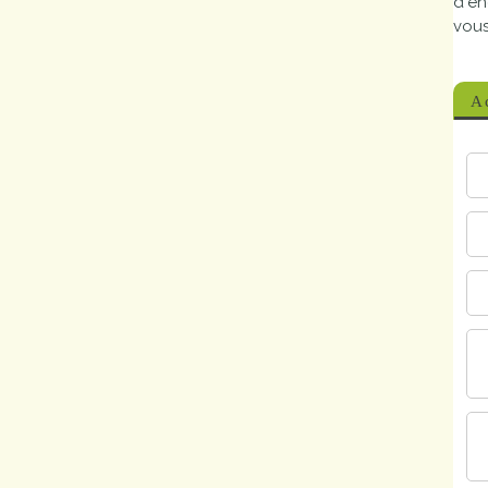
d'en
Marchés
vous
publics
Ac
Réglementation
Démarches
administratives
Entre Bièvre et
Rhône
Médiathèque
municipale ABC