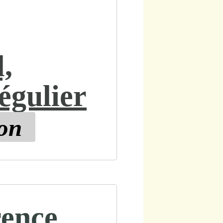
,
régulier
ion
rence