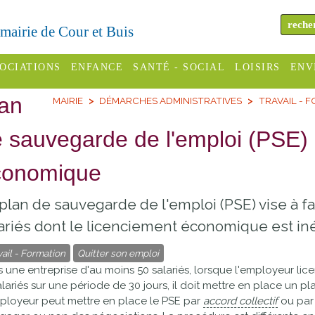
a mairie de Cour et Buis
OCIATIONS
ENFANCE
SANTÉ - SOCIAL
LOISIRS
ENV
an
MAIRIE
DÉMARCHES ADMINISTRATIVES
TRAVAIL - 
omité des
Assistantes
Centres
H
Campings
es
maternelles
sociaux
Déc
 sauvegarde de l'emploi (PSE) 
Offices
C Varèze
Relais
ADMR
Re
conomique
de
assistante
inc
ou des
CCAS
tourisme
maternelle
plan de sauvegarde de l'emploi (PSE) vise à fa
les
S
Conseil
Cinémas
ariés dont le licenciement économique est iné
Pôle petite
émarches
Départemental
enfance
vail - Formation
Quitter son emploi
Piscines
inistratives
 une entreprise d'au moins 50 salariés, lorsque l'employeur l
Le SSIAD
alariés sur une période de 30 jours, il doit mettre en place un p
Sélection
des Trois
Etablissements
ployeur peut mettre en place le PSE par
accord collectif
ou pa
d'activité
Rivières
scolaires