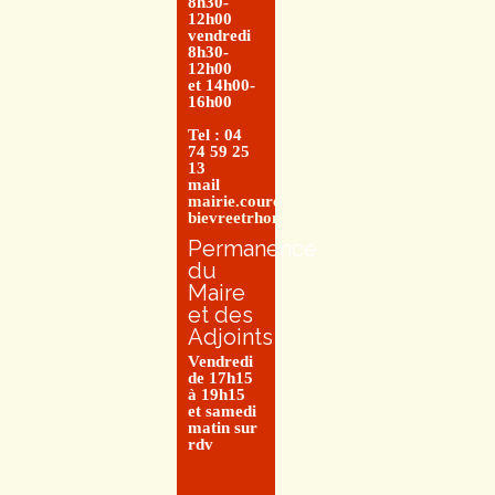
8h30-
12h00
vendredi
8h30-
12h00
et 14h00-
16h00
Tel : 04
74 59 25
13
mail
mairie.couretbuis@entre-
bievreetrhone.fr
Permanence
du
Maire
et des
Adjoints
Vendredi
de 17h15
à 19h15
et samedi
matin sur
rdv