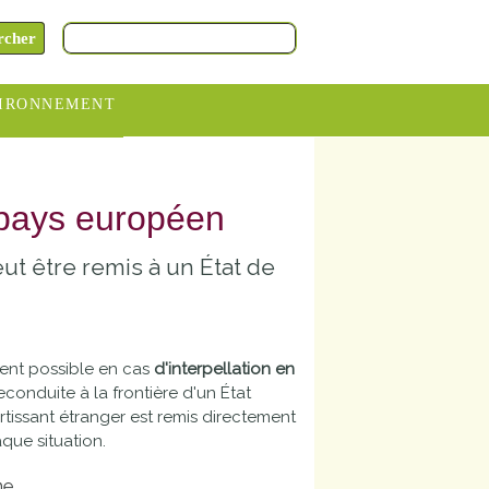
IRONNEMENT
oraires
hèteries
 pays européen
devance
ut être remis à un État de
itative
ITCOM
ment possible en cas
d'interpellation en
reconduite à la frontière d'un État
issant étranger est remis directement
que situation.
ne