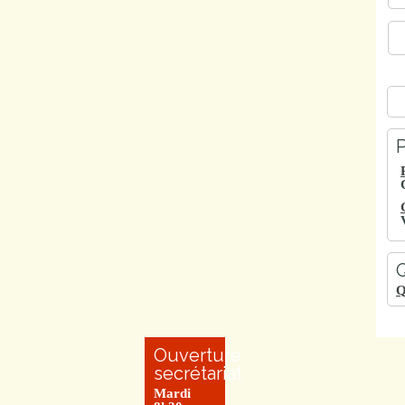
P
Q
Q
Ouverture
secrétariat
Mardi