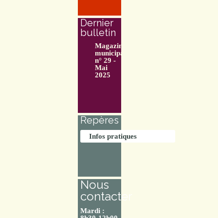
Dernier
bulletin
Magazine
municipal
n° 29 -
Mai
2025
Repères
Infos pratiques
Nous
contacter
Mardi :
8h30-12h00