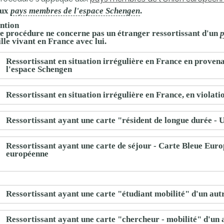
proches de
aux
pays membres de l'espace Schengen
.
publics
Cour et
ntion
e procédure ne concerne pas un étranger ressortissant d'un
p
Buis
lle vivant en France avec lui.
Établissements
Visiter,
scolaires
Ressortissant en situation irrégulière en France en proven
l'espace Schengen
découvrir
privés
et
Ressortissant en situation irrégulière en France, en violat
s'amuser
Ressortissant ayant une carte "résident de longue durée - 
Ressortissant ayant une carte de séjour - Carte Bleue Euro
européenne
Ressortissant ayant une carte "étudiant mobilité" d'un aut
Ressortissant ayant une carte "chercheur - mobilité" d'un 