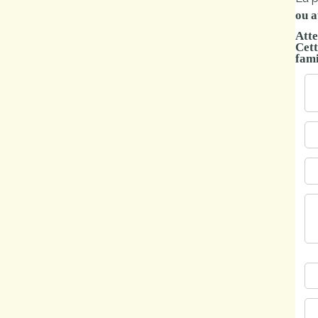
ou 
Marchés
publics
Atte
Cett
fami
Réglementation
Démarches
administratives
Entre Bièvre et
Rhône
Médiathèque
municipale ABC