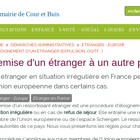
a mairie de Cour et Buis
OCIATIONS
ENFANCE
SANTÉ - SOCIAL
LOISIRS
ENV
IE
DÉMARCHES ADMINISTRATIVES
ÉTRANGER - EUROPE
omité des
Assistantes
Centres
H
OIGNEMENT D'UN ÉTRANGER (EXPULSION, OQTF...)
Campings
es
maternelles
sociaux
Déc
mise d'un étranger à un autre
Offices
C Varèze
Relais
ADMR
Re
étranger en situation irrégulière en France pe
de
assistante
inc
ou des
CCAS
tourisme
nion européenne dans certains cas.
maternelle
les
S
anger - Europe
Étranger en France
Conseil
Cinémas
Pôle petite
emise d'un ressortissant étranger est une procédure d'éloigne
émarches
Départemental
enfance
ation irrégulière
ou en cas de
refus de séjour
. Elle entraîne une 
Piscines
inistratives
re de l'Union européenne ou de l'espace Schengen. Le ressort
Le SSIAD
autorités de ce pays. Nous vous présentons les règles pour cha
Sélection
des Trois
Etablissements
d'activité
Rivières
rocédure s'applique aux
pays membres de l'Union européen
scolaires