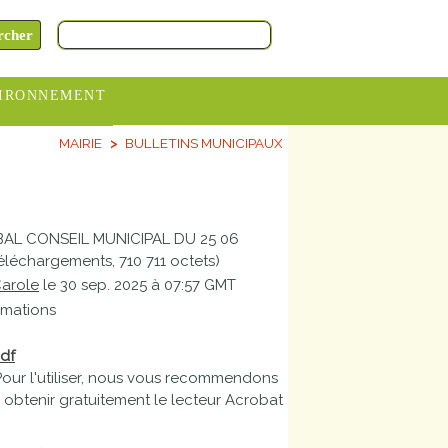
IRONNEMENT
MAIRIE
BULLETINS MUNICIPAUX
oraires
hèteries
devance
AL CONSEIL MUNICIPAL DU 25 06
itative
téléchargements, 710 711 octets)
arole
le 30 sep. 2025 à 07:57 GMT
ITCOM
rmations
df
Pour l'utiliser, nous vous recommendons
ez obtenir gratuitement le lecteur Acrobat