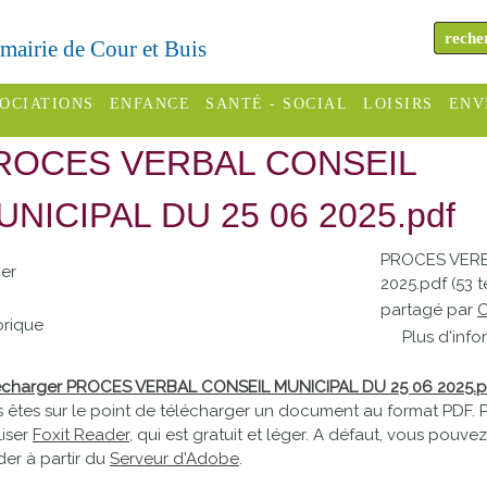
a mairie de Cour et Buis
OCIATIONS
ENFANCE
SANTÉ - SOCIAL
LOISIRS
ENV
ROCES VERBAL CONSEIL
omité des
Assistantes
Centres
H
Campings
es
maternelles
sociaux
Déc
UNICIPAL DU 25 06 2025.pdf
Offices
C Varèze
Relais
ADMR
Re
PROCES VERB
de
assistante
inc
ier
2025.pdf (53 
ou des
CCAS
tourisme
maternelle
partagé par
C
les
S
orique
Plus d'info
Conseil
Cinémas
Pôle petite
émarches
Départemental
enfance
écharger PROCES VERBAL CONSEIL MUNICIPAL DU 25 06 2025.p
Piscines
inistratives
 êtes sur le point de télécharger un document au format PDF. 
Le SSIAD
liser
Foxit Reader
, qui est gratuit et léger. A défaut, vous pouv
Sélection
des Trois
Etablissements
er à partir du
Serveur d'Adobe
.
d'activité
Rivières
scolaires