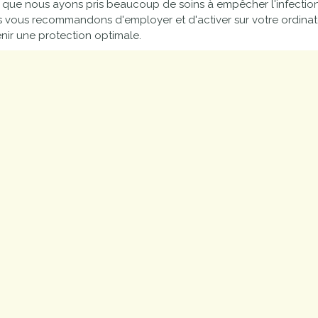
 que nous ayons pris beaucoup de soins à empêcher l'infection d
proches de
publics
 vous recommandons d'employer et d'activer sur votre ordinateu
Cour et
nir une protection optimale.
Buis
Établissements
Visiter,
scolaires
découvrir
privés
et
s'amuser