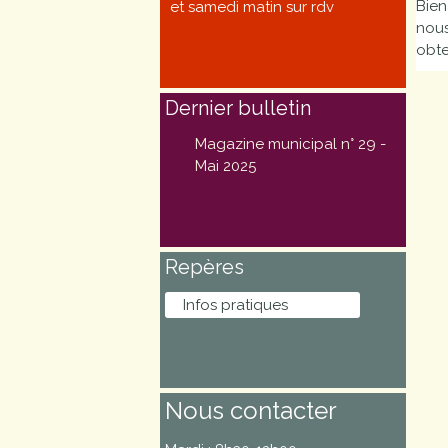
Bien
et samedi matin sur rdv
Marchés
nous
publics
obte
Dernier bulletin
Réglementation
Magazine municipal n° 29 -
Démarches
Mai 2025
administratives
Entre Bièvre et
Repères
Rhône
Infos pratiques
Médiathèque
municipale ABC
Nous contacter