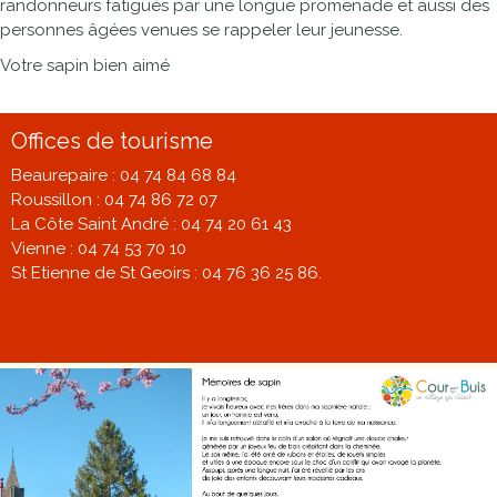
randonneurs fatigués par une longue promenade et aussi des
personnes âgées venues se rappeler leur jeunesse.
Votre sapin bien aimé
Offices de tourisme
Beaurepaire : 04 74 84 68 84
Roussillon : 04 74 86 72 07
La Côte Saint André : 04 74 20 61 43
Vienne : 04 74 53 70 10
St Etienne de St Geoirs : 04 76 36 25 86.