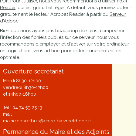
PDF. Pour l'utiliser, nous vous recommendons d'utiliser
Foxit
Reader
, qui est gratuit et léger. A défaut, vous pouvez obtenir
gratuitement le lecteur Acrobat Reader à partir du
Serveur
d'Adobe
.
Bien que nous ayons pris beaucoup de soins à empêcher
l'infection des fichiers publiés sur ce serveur, nous vous
recommandons d'employer et d'activer sur votre ordinateur
un logiciel anti-virus ad hoc pour obtenir une protection
optimale.
Ouverture secrétariat
Mardi 8h30-12h00
vendredi 8h30-12h00
et 14h00-16h00
Tel : 04 74 59 25 13
mail
mairie.couretbuis@entre-bievreetrhone.fr
Permanence du Maire et des Adjoints