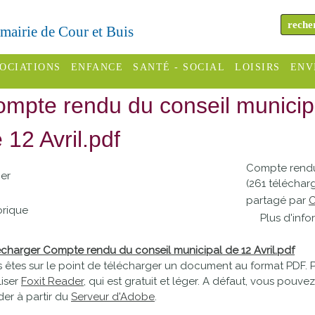
a mairie de Cour et Buis
OCIATIONS
ENFANCE
SANTÉ - SOCIAL
LOISIRS
ENV
mpte rendu du conseil municip
omité des
Assistantes
Centres
H
Campings
es
maternelles
sociaux
Déc
 12 Avril.pdf
Offices
C Varèze
Relais
ADMR
Re
Compte rendu 
de
assistante
inc
ier
(261 téléchar
ou des
CCAS
tourisme
maternelle
partagé par
C
les
S
orique
Plus d'info
Conseil
Cinémas
Pôle petite
émarches
Départemental
enfance
charger Compte rendu du conseil municipal de 12 Avril.pdf
Piscines
inistratives
 êtes sur le point de télécharger un document au format PDF. 
Le SSIAD
liser
Foxit Reader
, qui est gratuit et léger. A défaut, vous pouv
Sélection
des Trois
Etablissements
er à partir du
Serveur d'Adobe
.
d'activité
Rivières
scolaires