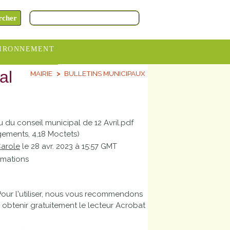
IRONNEMENT
al
MAIRIE
BULLETINS MUNICIPAUX
oraires
hèteries
devance
du conseil municipal de 12 Avril.pdf
itative
gements, 4,18 Moctets)
arole
le 28 avr. 2023 à 15:57 GMT
ITCOM
rmations
Pour l'utiliser, nous vous recommendons
ez obtenir gratuitement le lecteur Acrobat