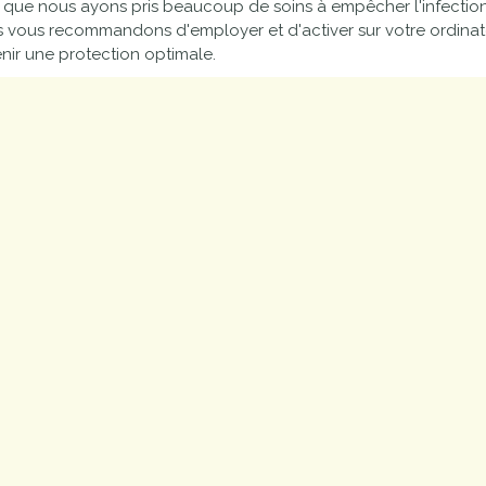
 que nous ayons pris beaucoup de soins à empêcher l'infection d
proches de
publics
 vous recommandons d'employer et d'activer sur votre ordinateu
Cour et
nir une protection optimale.
Buis
Établissements
Visiter,
scolaires
découvrir
privés
et
s'amuser