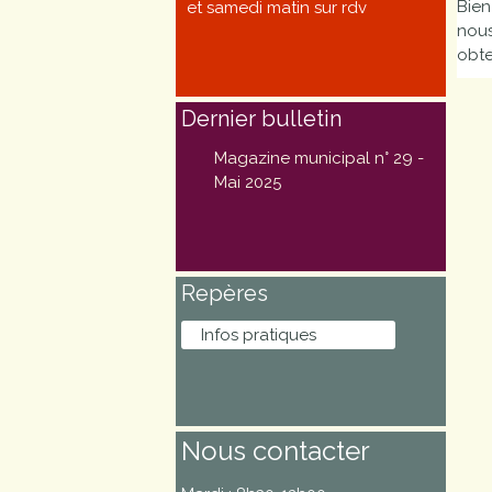
Bien
et samedi matin sur rdv
Marchés
nous
publics
obte
Dernier bulletin
Réglementation
Magazine municipal n° 29 -
Démarches
Mai 2025
administratives
Entre Bièvre et
Repères
Rhône
Infos pratiques
Médiathèque
municipale ABC
Nous contacter