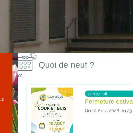
proches de
publics
Cour et
Buis
Établissements
Visiter,
scolaires
découvrir
privés
et
s'amuser
Quoi de neuf ?
??...
Lun
27
Juil
us.
Fermeture estiva
Du 10 Aout 2026 au 23