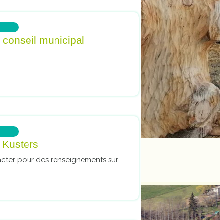
 conseil municipal
a Kusters
de Marcel
acter pour des renseignements sur
 de Sapin