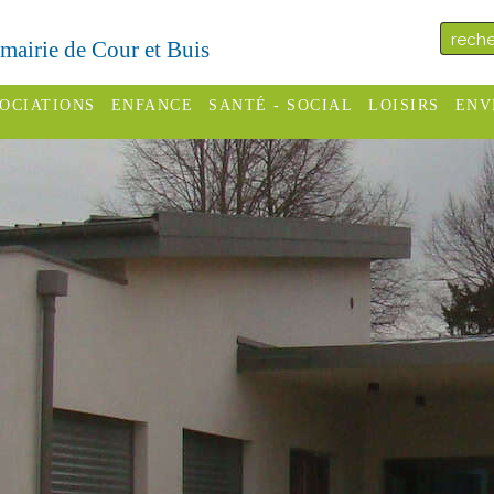
a mairie de Cour et Buis
OCIATIONS
ENFANCE
SANTÉ - SOCIAL
LOISIRS
ENV
omité des
Assistantes
Centres
H
Campings
es
maternelles
sociaux
Déc
Offices
C Varèze
Relais
ADMR
Re
de
assistante
inc
ou des
CCAS
tourisme
maternelle
les
S
Conseil
Cinémas
Pôle petite
émarches
Départemental
enfance
Piscines
inistratives
Le SSIAD
Sélection
des Trois
Etablissements
d'activité
Rivières
scolaires