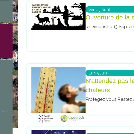
Ven
23
Août
Ouverture de la
le Dimanche 13 Septe
...
Lun
5
Juin
N'attendez pas le
chaleurs
Protégez vous Restez a
...