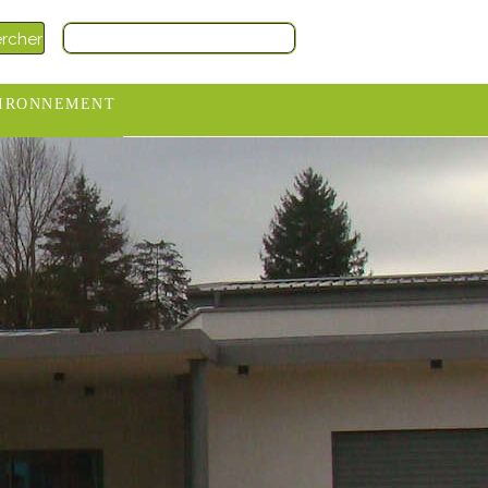
IRONNEMENT
oraires
hèteries
devance
itative
ITCOM