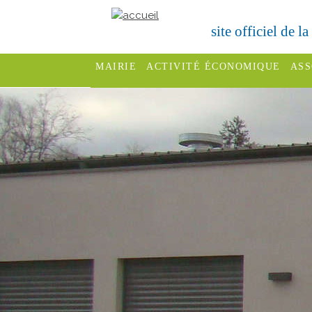
site officiel de l
MAIRIE
ACTIVITÉ ÉCONOMIQUE
ASS
Conseil
Services
C
Municipal
fêt
Commerces
Les
F
Entreprises
Commissions
S
communales et
Hébergements
éco
intercommunales
Démarches
D
Bulletins
administratives
adm
Municipaux
Urbanisme