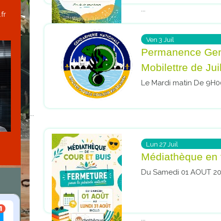
...
fr
Ven
3
Juil
Permanence Gend
Mobilettre de Juil
Le Mardi matin De 9H00
...
Lun
27
Juil
Médiathèque en
Du Samedi 01 AOUT 20
...