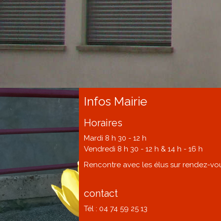
Marchés
publics
Réglementation
Démarches
administratives
Infos Mairie
Entre Bièvre et
Horaires
Rhône
Mardi 8 h 30 - 12 h
Vendredi 8 h 30 - 12 h & 14 h - 16 h
Médiathèque
Rencontre avec les élus sur rendez-vo
municipale ABC
contact
Tél : 04 74 59 25 13