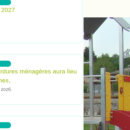
 Cour et Buis
 2027
 qui séduit.
ordures ménagères aura lieu
nes,
t 2026.