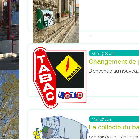
...
Ven
19
Sept
Changement de p
Bienvenue au nouveau 
...
Mar
17
Juin
La collecte du ba
organisée toutes les se