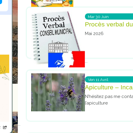
Mar
30
Juin
Procès verbal du
Mai 2026
...
Ven
11
Avril
Apiculture – Inc
Le banc 
N’hésitez pas me cont
Mémoire
l’apiculture
...