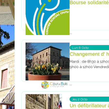
Bourse solidarit
...
Lun
6
Octo
Changement d' ho
Mardi : de 8h30 à 12h
9h00 à 12h00 Vendredi :
...
Jeu
2
Octo
Un défibrillateur